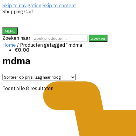
Skip to navigation
Skip to content
Shopping Cart
MENU
Zoeken naar:
Zoeken
Home
/
Producten getagged “mdma”
€
0.00
mdma
Toont alle 8 resultaten