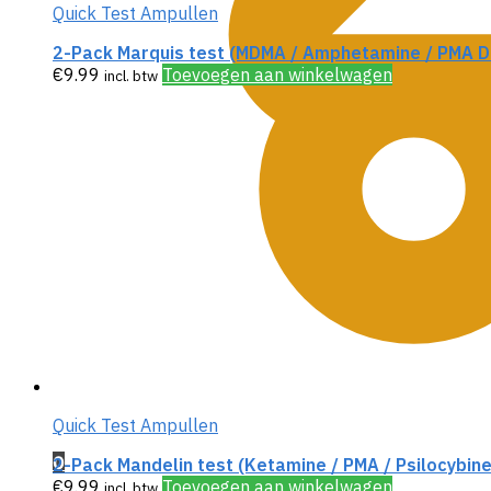
Quick Test Ampullen
2-Pack Marquis test (MDMA / Amphetamine / PMA D
€
9.99
Toevoegen aan winkelwagen
incl. btw
Quick Test Ampullen
0
2-Pack Mandelin test (Ketamine / PMA / Psilocybine
€
9.99
Toevoegen aan winkelwagen
incl. btw