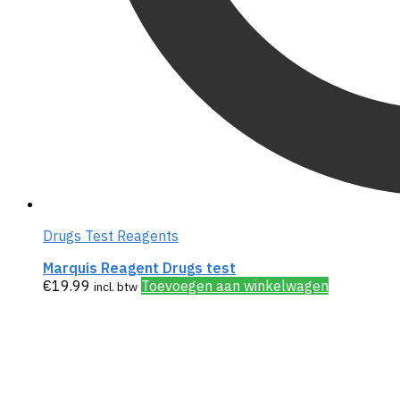
Drugs Test Reagents
Marquis Reagent Drugs test
€
19.99
Toevoegen aan winkelwagen
incl. btw