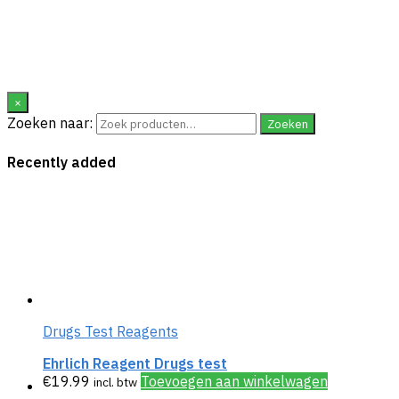
×
Zoeken naar:
Zoeken
Recently added
Drugs Test Reagents
Ehrlich Reagent Drugs test
€
19.99
Toevoegen aan winkelwagen
incl. btw