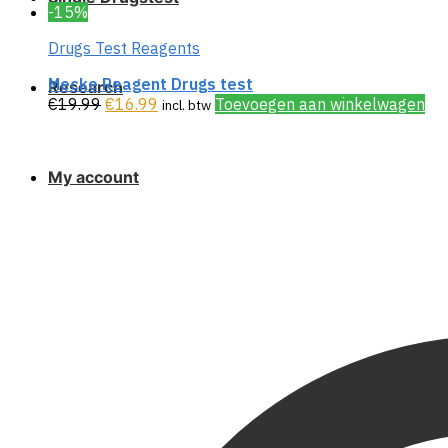
-15%
Drugs Test Reagents
Mecke Reagent Drugs test
Research
€
19.99
€
16.99
Toevoegen aan winkelwagen
incl. btw
My account