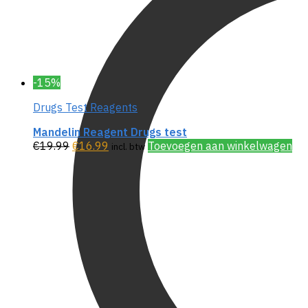
-15%
Drugs Test Reagents
Mandelin Reagent Drugs test
€
19.99
€
16.99
Toevoegen aan winkelwagen
incl. btw